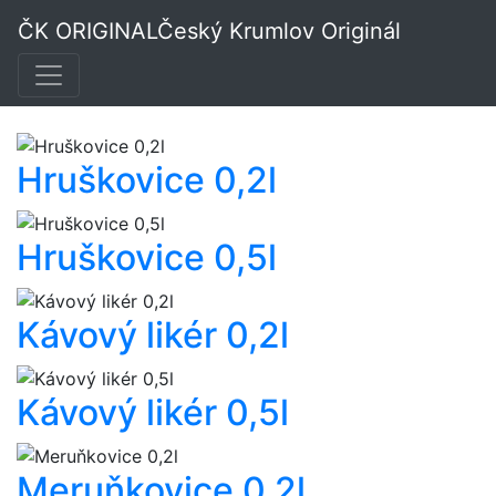
Pálenky Český
ČK ORIGINAL
Český Krumlov Originál
Krumlov Originál
Hruškovice 0,2l
Hruškovice 0,5l
Kávový likér 0,2l
Kávový likér 0,5l
Meruňkovice 0,2l