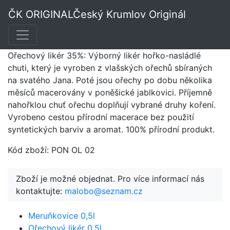
Ořechový likér 0,2l
ČK ORIGINAL
Český Krumlov Originál
Ořechový likér 35%: Výborný likér hořko-nasládlé
chuti, který je vyroben z vlašských ořechů sbíraných
na svatého Jana. Poté jsou ořechy po dobu několika
měsíců macerovány v poněšické jablkovici. Příjemně
nahořklou chuť ořechu doplňují vybrané druhy koření.
Vyrobeno cestou přírodní macerace bez použití
syntetických barviv a aromat. 100% přírodní produkt.
Kód zboží: PON OL 02
Zboží je možné objednat. Pro více informací nás
kontaktujte:
malobo@seznam.cz
Meruňkovice 0,5l
Ořechový likér 0,5l