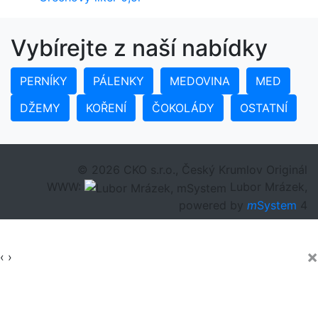
Vybírejte z naší nabídky
PERNÍKY
PÁLENKY
MEDOVINA
MED
DŽEMY
KOŘENÍ
ČOKOLÁDY
OSTATNÍ
© 2026 CKO s.r.o., Český Krumlov Originál
WWW:
Lubor Mrázek,
powered by
m
System
4
×
‹
›