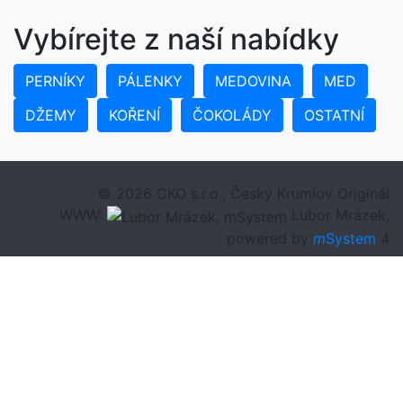
Vybírejte z naší nabídky
PERNÍKY
PÁLENKY
MEDOVINA
MED
DŽEMY
KOŘENÍ
ČOKOLÁDY
OSTATNÍ
© 2026 CKO s.r.o., Český Krumlov Originál
WWW:
Lubor Mrázek,
powered by
m
System
4