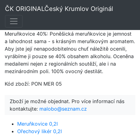
Meruňkovice 0,5l
ČK ORIGINAL
Český Krumlov Originál
Meruňkovice 40%: Poněšická meruňkovice je jemnost
a lahodnost sama - s krásným meruňkovým aromatem.
Aby jste její nenapodobitelnou chuť náležitě ocenili,
vyrábíme ji pouze se 40% obsahem alkoholu. Oceněna
medailemi nejen z regionálních soutěží, ale i na
mezinárodním poli. 100% ovocný destilát.
Kód zboží: PON MER 05
Zboží je možné objednat. Pro více informací nás
kontaktujte:
malobo@seznam.cz
Meruňkovice 0,2l
Ořechový likér 0,2l