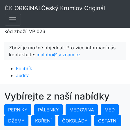
Praha kulatá
ČK ORIGINAL
Český Krumlov Originál
Kód zboží: VP 026
Zboží je možné objednat. Pro více informací nás
kontaktujte:
malobo@seznam.cz
Kolibřík
Judita
Vybírejte z naší nabídky
PERNÍKY
PÁLENKY
MEDOVINA
MED
DŽEMY
KOŘENÍ
ČOKOLÁDY
OSTATNÍ