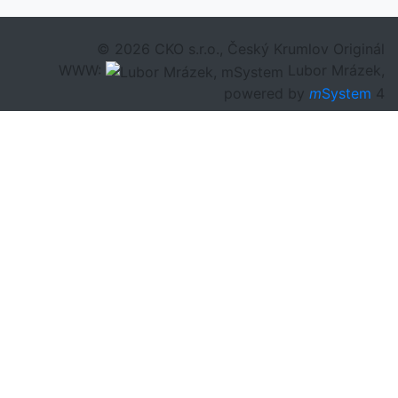
© 2026 CKO s.r.o., Český Krumlov Originál
WWW:
Lubor Mrázek,
powered by
m
System
4