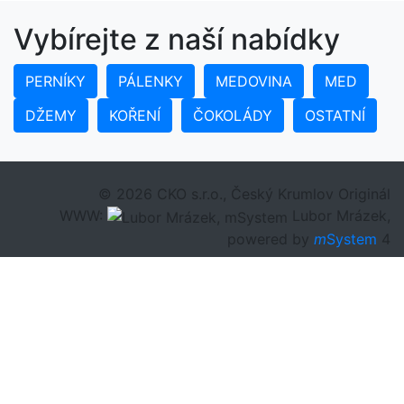
Vybírejte z naší nabídky
PERNÍKY
PÁLENKY
MEDOVINA
MED
DŽEMY
KOŘENÍ
ČOKOLÁDY
OSTATNÍ
© 2026 CKO s.r.o., Český Krumlov Originál
WWW:
Lubor Mrázek,
powered by
m
System
4